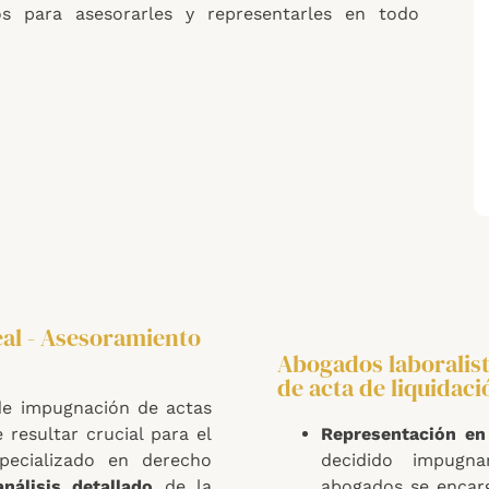
s para asesorarles y representarles en todo
eal - Asesoramiento
Abogados laboralis
de acta de liquidaci
e impugnación de actas
 resultar crucial para el
Representación en 
pecializado en derecho
decidido impugna
análisis detallado
de la
abogados se encarg