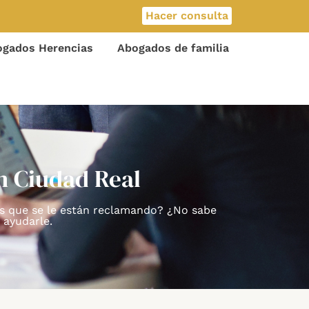
Hacer consulta
gados Herencias
Abogados de familia
n Ciudad Real
tes que se le están reclamando? ¿No sabe
 ayudarle.