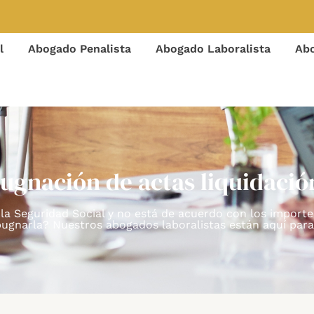
l
Abogado Penalista
Abogado Laboralista
Abo
gnación de actas liquidació
 la Seguridad Social y no está de acuerdo con los impor
gnarla? Nuestros abogados laboralistas están aquí para