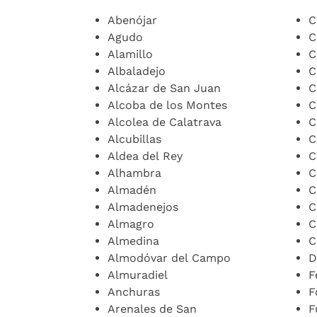
Abenójar
C
Agudo
C
Alamillo
C
Albaladejo
C
Alcázar de San Juan
C
Alcoba de los Montes
C
Alcolea de Calatrava
C
Alcubillas
C
Aldea del Rey
C
Alhambra
C
Almadén
C
Almadenejos
C
Almagro
C
Almedina
C
Almodóvar del Campo
D
Almuradiel
F
Anchuras
F
Arenales de San
F