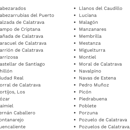
abezarados
Llanos del Caudillo
abezarrubias del Puerto
Luciana
alzada de Calatrava
Malagón
ampo de Criptana
Manzanares
añada de Calatrava
Membrilla
aracuel de Calatrava
Mestanza
arrión de Calatrava
Miguelturra
arrizosa
Montiel
astellar de Santiago
Moral de Calatrava
hillón
Navalpino
iudad Real
Navas de Estena
orral de Calatrava
Pedro Muñoz
ortijos, Los
Picón
ózar
Piedrabuena
aimiel
Poblete
ernán Caballero
Porzuna
ontanarejo
Pozuelo de Calatrava
uencaliente
Pozuelos de Calatrava